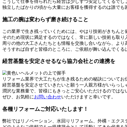
こうして仕事を得られたら経営は少しずつ安定してくるでし
独立したばかりの頃から大量にお客様を獲得するのは誰でも
施工の腕は変わらず磨き続けること
この業界で生き残っていくためには、やはり技術がきちんと
そのため現状に満足するのではなく、常に新しい技術も取り
周りの他の大工さんたちとも情報を交換し合いながら、より
そうすれば自ずと皆様のところに、ご依頼が舞い込んでくる
経営基盤を安定させるなら協力会社との連携を
リフォーム業界で大工たちが生き残るための秘訣についてお
経営基盤を安定させていきたいと願う一人親方様がいらっし
潤沢な業務量で、皆様にもきっとご安心いただけるのではな
ぜひ、お気軽に
お問い合わせ
いただけますと幸いです。
各種リフォームご対応いたします！
弊社ではリノベーション、水回りリフォーム、外構・エクス
どのようなご依頼でも一級建築士として活動してきた代表を